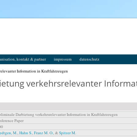
anisation, kontakt & partner
impressum
datenschutz
elevanter Information in Kraftfahrzeugen
ietung verkehrsrelevanter Informat
liminale Darbietung verkehrsrelevanter Information in Kraftfahrzeugen
ference Paper
00
edtgen, M.
,
Hahn S.
,
Franz M. O.
, &
Spitzer M.