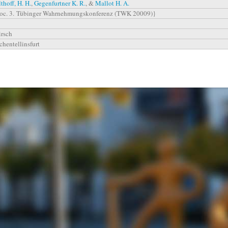
thoff, H. H.
,
Gegenfurtner K. R.
, &
Mallot H. A.
roc. 3. Tübinger Wahrnehmungskonferenz (TWK 20009)}
rsch
chentellinsfurt