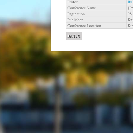
Editor
Bül
Conference Name
{P
Pagination
98
Publisher
Kni
Conference Location
Kir
BibTeX