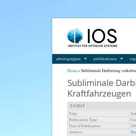
You are here
arbeitsgruppen
publikationen
org
Home
» Subliminale Darbietung verkehrsr
Subliminale Darb
Kraftfahrzeugen
2.9.2015
Title
Sub
Publication Type
Con
Year of Publication
20
Authors
Sta