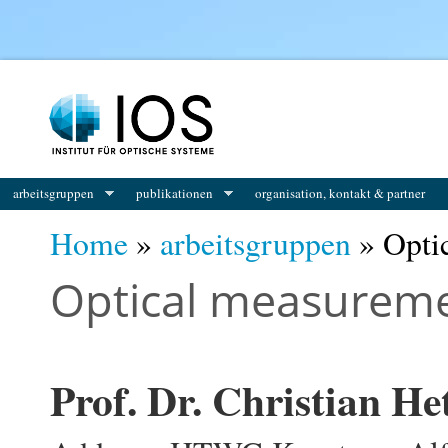
You are here
arbeitsgruppen
publikationen
organisation, kontakt & partner
Home
»
arbeitsgruppen
» Opti
Optical measureme
Prof. Dr. Christian He