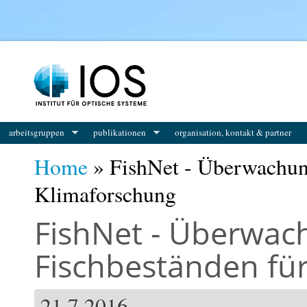
You are here
arbeitsgruppen
publikationen
organisation, kontakt & partner
Home
» FishNet - Überwachung
Klimaforschung
FishNet - Überwac
Fischbeständen für
21.7.2016