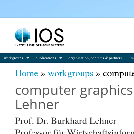
You are here
workgroups
publications
organisation, contacts & partners
im
Home
»
workgroups
» computer
computer graphics 
Lehner
Prof. Dr. Burkhard Lehner
Professor für Wirtschaftsinfor