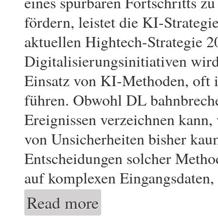
eines spürbaren Fortschritts zu
fördern, leistet die KI-Strateg
aktuellen Hightech-Strategie 
Digitalisierungsinitiativen wi
Einsatz von KI-Methoden, oft
führen. Obwohl DL bahnbrechen
Ereignissen verzeichnen kann, 
von Unsicherheiten bisher kaum
Entscheidungen solcher Method
auf komplexen Eingangsdaten, 
Read more
about DeepDoubt: Weiterentwicklung von 
Learning und deren Anwendung auf optisc