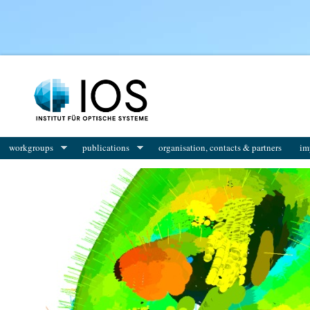
workgroups
publications
organisation, contacts & partners
im