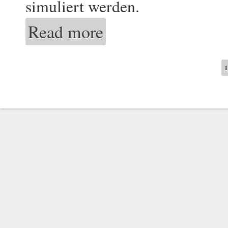
simuliert werden.
Read more
about Open Campus Day an der HTWG Ko
Pages
1