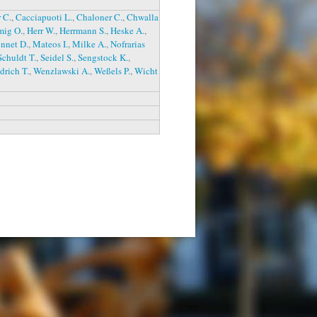
 C.
,
Cacciapuoti L.
,
Chaloner C.
,
Chwalla
mig O.
,
Herr W.
,
Herrmann S.
,
Heske A.
,
nnet D.
,
Mateos I.
,
Milke A.
,
Nofrarias
Schuldt T.
,
Seidel S.
,
Sengstock K.
,
rich T.
,
Wenzlawski A.
,
Weßels P.
,
Wicht