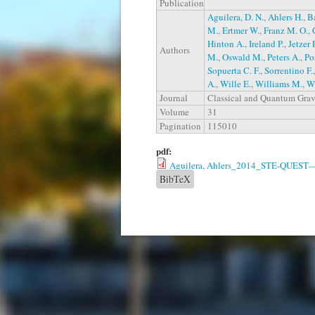
Publication
Aguilera, D. N.
,
Ahlers H.
,
Ba
M.
,
Ertmer W.
,
Franz M. O.
,
Hinton A.
,
Ireland P.
,
Jetzer 
Authors
M.
,
Oswald M.
,
Peters A.
,
Po
Sopuerta C. F.
,
Sorrentino F.
A.
,
Wille E.
,
Williams M.
,
Wi
Journal
Classical and Quantum Grav
Volume
31
Pagination
115010
pdf:
Aguilera, Ahlers_2014_STE-QUEST—test 
BibTeX