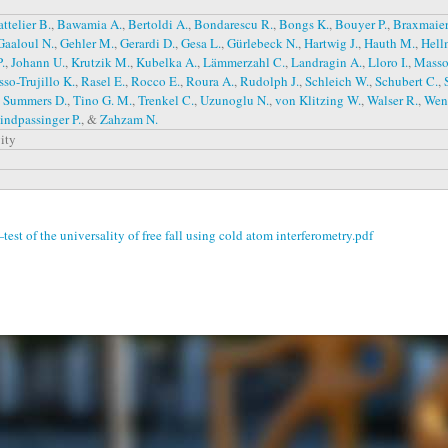
ttelier B.
,
Bawamia A.
,
Bertoldi A.
,
Bondarescu R.
,
Bongs K.
,
Bouyer P.
,
Braxmaier
Gaaloul N.
,
Gehler M.
,
Gerardi D.
,
Gesa L.
,
Gürlebeck N.
,
Hartwig J.
,
Hauth M.
,
Hell
P.
,
Johann U.
,
Krutzik M.
,
Kubelka A.
,
Lämmerzahl C.
,
Landragin A.
,
Lloro I.
,
Masso
sso-Trujillo K.
,
Rasel E.
,
Rocco E.
,
Roura A.
,
Rudolph J.
,
Schleich W.
,
Schubert C.
,
,
Summers D.
,
Tino G. M.
,
Trenkel C.
,
Uzunoglu N.
,
von Klitzing W.
,
Walser R.
,
Wend
ndpassinger P.
, &
Zahzam N.
ity
of the universality of free fall using cold atom interferometry.pdf