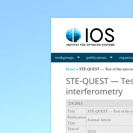
You are here
workgroups
publications
organisa
Home
» STE-QUEST — Test of the universal
STE-QUEST — Test 
interferometry
2.9.2015
Title
STE-QUEST — Test of the uni
Publication
Journal Article
Type
Year of
2014