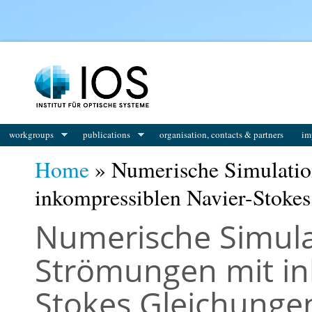
You are here
workgroups
publications
organisation, contacts & partners
im
Home
» Numerische Simulatio
inkompressiblen Navier-Stokes
Numerische Simula
Strömungen mit in
Stokes Gleichunge