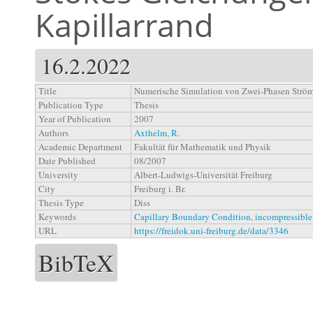
Kapillarrand
16.2.2022
Title
Numerische Simulation von Zwei-Phasen Ström
Publication Type
Thesis
Year of Publication
2007
Authors
Axthelm, R.
Academic Department
Fakultät für Mathematik und Physik
Date Published
08/2007
University
Albert-Ludwigs-Universität Freiburg
City
Freiburg i. Br.
Thesis Type
Diss
Keywords
Capillary Boundary Condition
,
incompressible
URL
https://freidok.uni-freiburg.de/data/3346
BibTeX