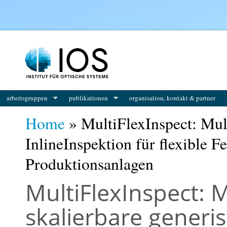
You are here
arbeitsgruppen
publikationen
organisation, kontakt & partner
Home
» MultiFlexInspect: Mult
InlineInspektion für flexible F
Produktionsanlagen
MultiFlexInspect: M
skalierbare generis