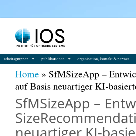
You are here
arbeitsgruppen
publikationen
organisation, kontakt & partner
Home
» SfMSizeApp – Entwic
auf Basis neuartiger KI-basie
SfMSizeApp – Entw
SizeRecommendati
neuartiger KI-basi