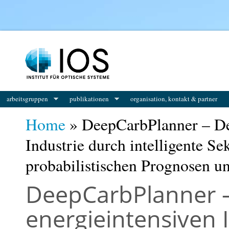
You are here
arbeitsgruppen
publikationen
organisation, kontakt & partner
Home
» DeepCarbPlanner – Dek
Industrie durch intelligente S
probabilistischen Prognosen u
DeepCarbPlanner –
energieintensiven 