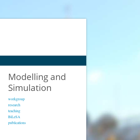
Modelling and
Simulation
workgroup
research
teaching
BiLeSA
publications