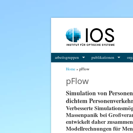
arbeitsgruppen
publikationen
org
You are here
Home
» pFlow
pFlow
Simulation von Persone
dichtem Personenverkeh
Verbesserte Simulationsmögl
Massenpanik bei Großverans
entwickelt daher zusamme
Modellrechnungen für Men