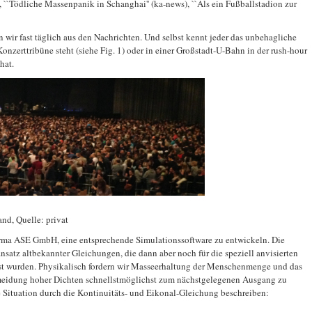
`Tödliche Massenpanik in Schanghai'' (ka-news), ``Als ein Fußballstadion zur
 wir fast täglich aus den Nachrichten. Und selbst kennt jeder das unbehagliche
nzerttribüne steht (siehe Fig. 1) oder in einer Großstadt-U-Bahn in der rush-hour
hat.
and, Quelle: privat
irma ASE GmbH, eine entsprechende Simulationssoftware zu entwickeln. Die
satz altbekannter Gleichungen, die dann aber noch für die speziell anvisierten
t wurden. Physikalisch fordern wir Masseerhaltung der Menschenmenge und das
rmeidung hoher Dichten schnellstmöglichst zum nächstgelegenen Ausgang zu
e Situation durch die Kontinuitäts- und Eikonal-Gleichung beschreiben: