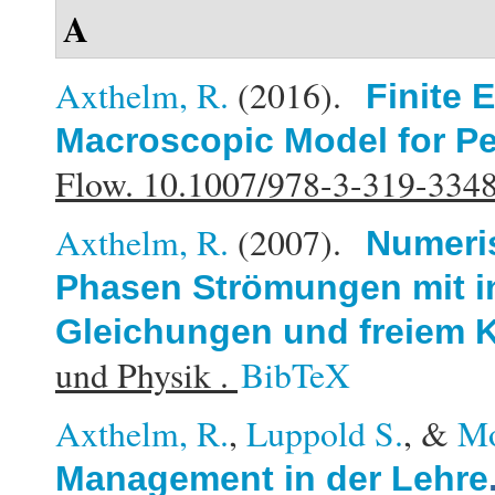
A
Axthelm, R.
(2016).
Finite 
Macroscopic Model for Pe
Flow. 10.1007/978-3-319-334
Axthelm, R.
(2007).
Numeris
Phasen Strömungen mit i
Gleichungen und freiem K
und Physik .
BibTeX
Axthelm, R.
,
Luppold S.
, &
Mo
Management in der Lehre