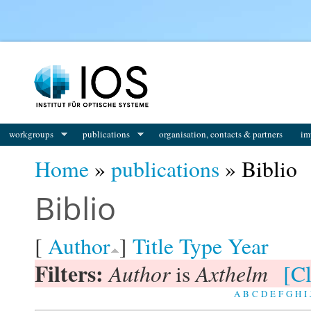
You are here
workgroups
publications
organisation, contacts & partners
im
Home
»
publications
» Biblio
Biblio
[
Author
]
Title
Type
Year
Filters:
Author
Axthelm
is
[Cl
A
B
C
D
E
F
G
H
I