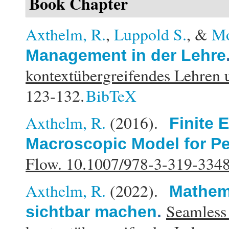
Book Chapter
Axthelm, R.
,
Luppold S.
, &
Mo
Management in der Lehre
kontextübergreifendes Lehren 
123-132.
BibTeX
Axthelm, R.
(2016).
Finite 
Macroscopic Model for Pe
Flow. 10.1007/978-3-319-334
Axthelm, R.
(2022).
Mathema
Seamless
sichtbar machen
.