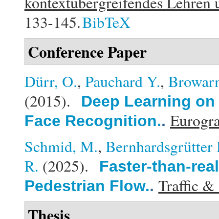
kontextübergreifendes Lehren 
133-145.
BibTeX
Conference Paper
Dürr, O.
,
Pauchard Y.
,
Browarn
(2015).
Deep Learning on 
Eurogra
Face Recognition.
.
Schmid, M.
,
Bernhardsgrütter 
R.
(2025).
Faster-than-rea
Traffic &
Pedestrian Flow.
.
Thesis