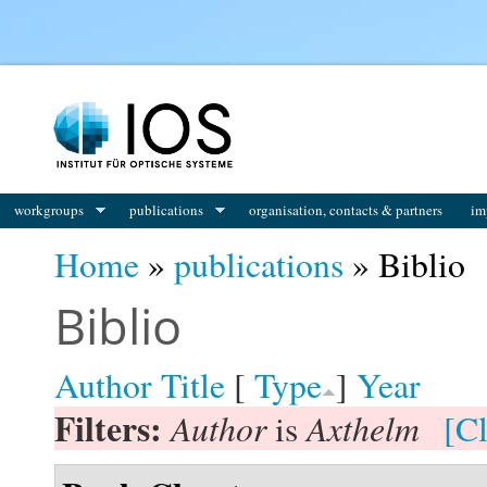
You are here
workgroups
publications
organisation, contacts & partners
im
Home
»
publications
» Biblio
Biblio
Author
Title
[
Type
]
Year
Filters:
Author
Axthelm
is
[Cl