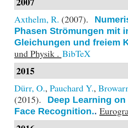
2007
Axthelm, R.
(2007).
Numeris
Phasen Strömungen mit i
Gleichungen und freiem K
und Physik .
BibTeX
2015
Dürr, O.
,
Pauchard Y.
,
Browarn
(2015).
Deep Learning on 
Eurogra
Face Recognition.
.