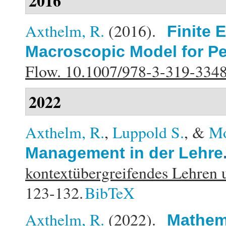
2016
Axthelm, R.
(2016).
Finite 
Macroscopic Model for Pe
Flow. 10.1007/978-3-319-334
2022
Axthelm, R.
,
Luppold S.
, &
Mo
Management in der Lehre
kontextübergreifendes Lehren 
123-132.
BibTeX
Axthelm, R.
(2022).
Mathema