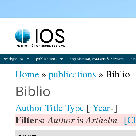
You are here
workgroups
publications
organisation, contacts & partners
im
Home
»
publications
» Biblio
Biblio
Author
Title
Type
[
Year
]
Filters:
Author
Axthelm
is
[Cl