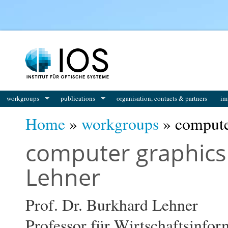
You are here
workgroups
publications
organisation, contacts & partners
im
Home
»
workgroups
» computer
computer graphics 
Lehner
Prof. Dr. Burkhard Lehner
Professor für Wirtschaftsinfor